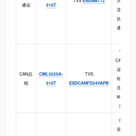
TVS
ESDSM712
共模扼
通信
510T
流圈阻
抗匹配
通信速
率
专为
CAN FD
设计，
CAN总
CML3225A-
TVS
钳位电
线
510T
ESDCANFD24VAPB
压低、
响应速
度快
低电
容，适