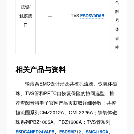
合高频
按键/
触摸信
触摸接
—
TVS
ESD5V0D8B
号（具
口
体参数
参考规
格书）
相关产品与资料
输液泵EMC设计涉及共模扼流圈、铁氧体磁
珠、TVS管和PPTC自恢复保险的协同选型；推
荐查阅音特电子官网产品页获取详细参数：共模
扼流圈系列CMZ2012A、CML3225A；铁氧体磁
珠系列PBZ1005A、PBZ1608A；TVS管系列
、
、
、
ESDCANFD24VAPB
ESDSM712
SMCJ15CA