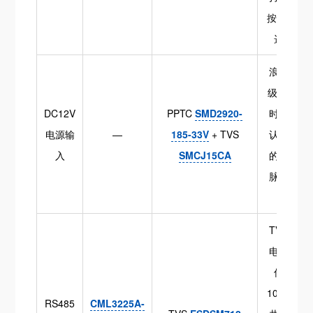
按1.2倍
选取
浪涌等
级±4kV
DC12V
PPTC
SMD2920-
时需确
电源输
—
185-33V
+ TVS
认TVS
入
SMCJ15CA
的峰值
脉冲功
率
TVS结
电容应
低于
10pF；
RS485
CML3225A-