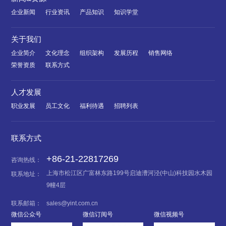
企业新闻
行业资讯
产品知识
知识学堂
关于我们
企业简介
文化理念
组织架构
发展历程
销售网络
荣誉资质
联系方式
人才发展
职业发展
员工文化
福利待遇
招聘列表
联系方式
+86-21-22817269
咨询热线：
上海市松江区广富林东路199号启迪漕河泾(中山)科技园水木园
联系地址：
9幢4层
联系邮箱：
sales@yint.com.cn
微信公众号
微信订阅号
微信视频号