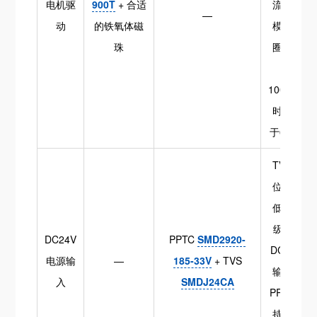
电机驱
900T
+ 合适
流；共
—
动
的铁氧体磁
模扼流
珠
圈阻抗
在
100MHz
时不低
于600Ω
TVS钳
位电压
低于后
级DC-
DC24V
PPTC
SMD2920-
DC最大
电源输
—
185-33V
+ TVS
输入；
入
SMDJ24CA
PPTC保
持电流