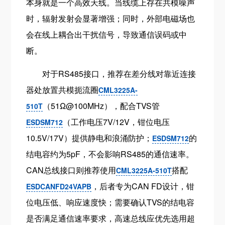
本身就是一个高效天线。当线缆上存在共模噪声
时，辐射发射会显著增强；同时，外部电磁场也
会在线上耦合出干扰信号，导致通信误码或中
断。
对于RS485接口，推荐在差分线对靠近连接
器处放置共模扼流圈
CML3225A-
（51Ω@100MHz），配合TVS管
510T
（工作电压7V/12V，钳位电压
ESDSM712
10.5V/17V）提供静电和浪涌防护；
的
ESDSM712
结电容约为5pF，不会影响RS485的通信速率。
CAN总线接口则推荐使用
搭配
CML3225A-510T
，后者专为CAN FD设计，钳
ESDCANFD24VAPB
位电压低、响应速度快；需要确认TVS的结电容
是否满足通信速率要求，高速总线应优先选用超