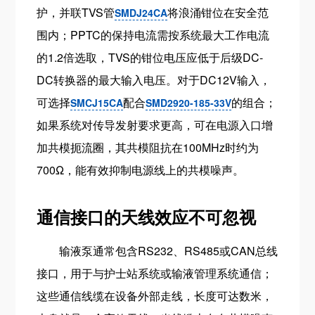
护，并联TVS管
将浪涌钳位在安全范
SMDJ24CA
围内；PPTC的保持电流需按系统最大工作电流
的1.2倍选取，TVS的钳位电压应低于后级DC-
DC转换器的最大输入电压。对于DC12V输入，
可选择
配合
的组合；
SMCJ15CA
SMD2920-185-33V
如果系统对传导发射要求更高，可在电源入口增
加共模扼流圈，其共模阻抗在100MHz时约为
700Ω，能有效抑制电源线上的共模噪声。
通信接口的天线效应不可忽视
输液泵通常包含RS232、RS485或CAN总线
接口，用于与护士站系统或输液管理系统通信；
这些通信线缆在设备外部走线，长度可达数米，