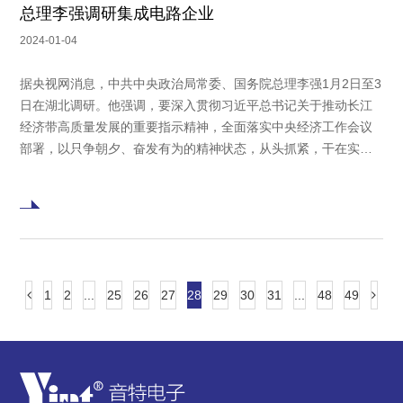
总理李强调研集成电路企业
2024-01-04
据央视网消息，中共中央政治局常委、国务院总理李强1月2日至3
日在湖北调研。他强调，要深入贯彻习近平总书记关于推动长江
经济带高质量发展的重要指示精神，全面落实中央经济工作会议
部署，以只争朝夕、奋发有为的精神状态，从头抓紧，干在实
处，加快发展新质生产力，在高质量发展上迈出新步伐，推动今
年经济工作开好局起好步。 在武汉，李强先后来到长江存储、华
工激光公司参观生产线，深入了解闪存芯片、激光产业发展等情
况
1
2
...
25
26
27
28
29
30
31
...
48
49