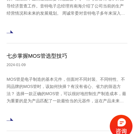
导经济普查工作。音特电子总经理肖南海介绍了公司当前的生产
经营情况和未来的发展规划。 周诚常委对音特电子多年来深入研
究细分行业和进行研发创新给予了高度赞扬和肯定，勉励企业要
做专、做细，深耕细分行业，不断进行技术创新增强企业的核心
竞争力。 松江区中山街道办事处副主任杨朝军、松江
七步掌握MOS管选型技巧
2024-01-09
MOS管是电子制造的基本元件，但面对不同封装、不同特性、不
同品牌的MOS管时，该如何抉择？有没有省心、省力的筛选方
法？ 选择一款正确的MOS管，可以很好地控制生产制造成本，最
为重要的是为产品匹配了一款最恰当的元器件，这在产品未来的
使用过程中，将会充分发挥其“螺丝钉”的作用，确保设备得到最高
效、最稳定、最持久的应用效果。 那么面对市面上琳琅满目