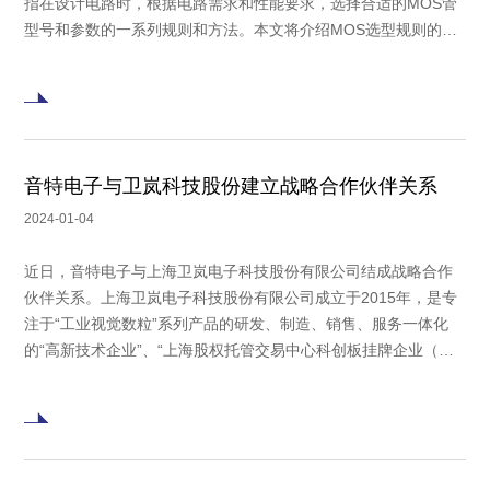
指在设计电路时，根据电路需求和性能要求，选择合适的MOS管
型号和参数的一系列规则和方法。本文将介绍MOS选型规则的基
本概念、应用场景和具体操作步骤，帮助读者理解和应用MOS选
型规则。 一、MOS管的基本概念 MOS管
音特电子与卫岚科技股份建立战略合作伙伴关系
2024-01-04
近日，音特电子与上海卫岚电子科技股份有限公司结成战略合作
伙伴关系。上海卫岚电子科技股份有限公司成立于2015年，是专
注于“工业视觉数粒”系列产品的研发、制造、销售、服务一体化
的“高新技术企业”、“上海股权托管交易中心科创板挂牌企业（股
票代码300302)”。主要客户有交通大学、上海大学、中国航天、
中国种子、泰科电子（TE)等企