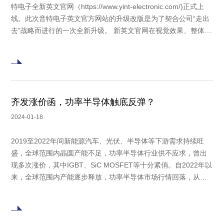
特电子全新英文官网（https://www.yint-electronic.com/)正式上
线。此次音特电子英文官方网站的升级改版是为了契合公司“走出
去”战略而进行的一次全新升级。 新英文官网在视觉效果、整体架
构、内容模块、服务功能、浏览习惯等方面均进行了优化，更加
适合海外客户的视觉和使用习惯。 1、网站架构 网
齐发涨价函，功率半导体触底反弹？
2024-01-18
2019至2022年间新能源汽车、光伏、半导体等下游需求持续旺
盛，全球范围内晶圆产能不足，功率半导体行业供不应求，曾出
现多次涨价，其中IGBT、SiC MOSFET等十分紧俏。自2022年以
来，全球范围内产能逐步释放，功率半导体市场行情回落，从二
三极管、晶体管、中低压 MOS到高压MOS都出现供需反转并大
幅降价；加之消费电子市场疲软大背景下，库存去化成为功率半
导体市场近两年主旋律。 然而，自20