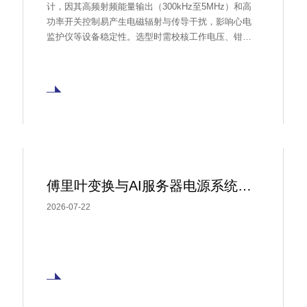
计，因其高频射频能量输出（300kHz至5MHz）和高
功率开关控制易产生电磁辐射与传导干扰，影响心电
监护仪等设备稳定性。选型时需校核工作电压、钳位
电压、封装及浪涌能力，常用保护器件包括TVS管、
ESD二极管、压敏电阻、共模电感、磁珠、NTC热敏
电阻和PPTC自恢复保险丝。电源输入侧需处理共模与
差模干扰，如AC220V场景推荐20D561K压敏电阻；控
制接口（如RS232）需ESD防护，确保系统抗浪涌与
静电能力。
傅里叶变换与AI服务器电源系统（一）
2026-07-22