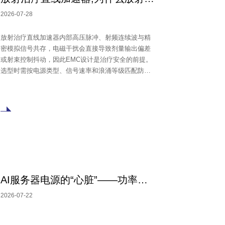
2026-07-28
放射治疗直线加速器内部高压脉冲、射频连续波与精
密模拟信号共存，电磁干扰会直接导致剂量输出偏差
或射束控制抖动，因此EMC设计是治疗安全的前提。
选型时需按电源类型、信号速率和浪涌等级匹配防护
器件，如24V直流输入采用共模电感与TVS组合，射频
模块使用磁珠与快速响应TVS，信号接口则需共模滤
波器与ESD保护器件。关键参数包括工作电压、钳位
电压、封装和浪涌能力，最终应以规格书和系统级验
证结果为准。
AI服务器电源的“心脏”——功率电感
2026-07-22