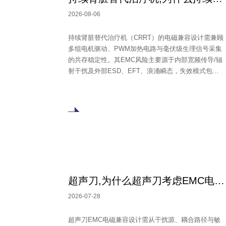
2026-08-06
持续肾脏替代治疗机（CRRT）的电磁兼容设计需兼顾
多组电机驱动、PWM加热电路与毫伏级生理信号采集
的共存稳定性。其EMC风险主要源于内部宽频传导/辐
射干扰及外部ESD、EFT、浪涌瞬态，失效模式包括
压力漂移、流量偏差及报警误触发。电源入口宜采用
气体放电管、压敏电阻与TVS二极管构成多级防护，
滤波参数须依据医疗漏电流标准校核，并参照IEC
60601-1-2针对ICU受控环境设定浪涌等级，最终以系
统级验证为准。
超声刀,为什么超声刀考虑EMC电磁兼容？
2026-07-28
超声刀EMC电磁兼容设计需从干扰源、耦合路径与敏