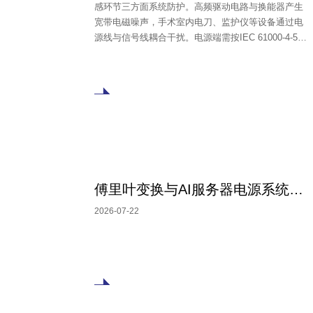
感环节三方面系统防护。高频驱动电路与换能器产生
宽带电磁噪声，手术室内电刀、监护仪等设备通过电
源线与信号线耦合干扰。电源端需按IEC 61000-4-5标
准配置MOV与GDT多级防护，如AC220V场景推荐
20D561K压敏电阻搭配SPD DA230-5K0-A放电管；直
流供电选用TVS管与自恢复保险丝，如24V系统用
SMDJ24CA配合SMD2920-185-33V。驱动输出端需抑
制换能器反向电动势，避免功率器件损坏。选型应校
核工作电压、钳位电压、封装与浪涌能力，以规格书
和系统级验证为最终依据。
傅里叶变换与AI服务器电源系统（二）
2026-07-22