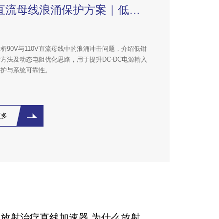
110V直流母线浪涌保护方案｜低钳位TVS设计
析90V与110V直流母线中的浪涌冲击问题，介绍低钳
计方法及动态电阻优化思路，用于提升DC-DC电源输入
保护与系统可靠性。
更多
放射治疗直线加速器,为什么放射治疗直线加速器考虑EMC电磁兼容？