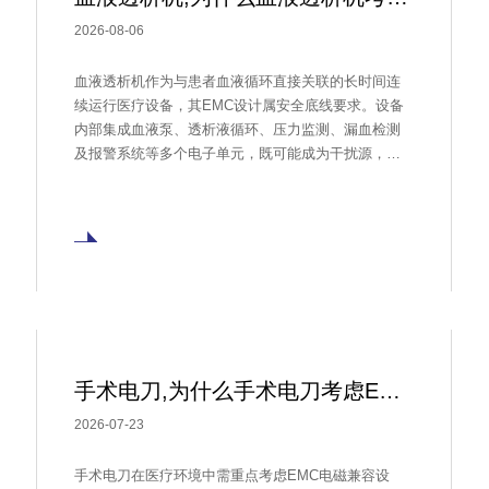
2026-08-06
血液透析机作为与患者血液循环直接关联的长时间连
续运行医疗设备，其EMC设计属安全底线要求。设备
内部集成血液泵、透析液循环、压力监测、漏血检测
及报警系统等多个电子单元，既可能成为干扰源，也
可能因外界电磁干扰导致检测误差、控制异常或报警
失效。干扰路径涵盖电源线传导及空间辐射耦合，主
要来源包括电网浪涌、开关电源噪声及电机驱动跳
变。选型时需校核工作电压、钳位电压、封装及浪涌
能力，并以规格书和系统级验证为最终依据。
手术电刀,为什么手术电刀考虑EMC电磁兼容？
2026-07-23
手术电刀在医疗环境中需重点考虑EMC电磁兼容设