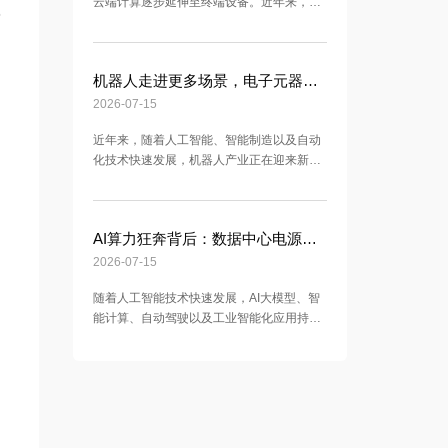
云端计算逐步延伸至终端设备。近年来，AI
，
眼镜作为融合人工智能、可穿戴技术和智能
交互的新型产品，正在受到市场关注，并逐
渐探索在智能办公、信息交互、生活辅助以
机器人走进更多场景，电子元器件迎来新应用增长点
及娱乐应用等多个场景中的应用。 相比传统
智能眼镜，新一代AI眼镜不仅具备显示、拍
2026-07-15
摄、语音交互等功能，还集成了AI芯片、摄
近年来，随着人工智能、智能制造以及自动
像模组、传感器、无线通信模块以及电源管
化技术快速发展，机器人产业正在迎来新的
理系统等多个电子单元。随着设备功能持续
发展阶段。从工业生产线上的智能机器人，
增加，产
到物流配送、医疗辅助、商业服务以及家庭
应用场景，机器人正逐步拓展应用边界，成
AI算力狂奔背后：数据中心电源系统迎来新挑战
为推动智能化发展的重要力量。 相比传统机
械设备，现代机器人不仅具备运动控制能
2026-07-15
力，还融合了大量电子技术，包括高性能控
随着人工智能技术快速发展，AI大模型、智
制芯片、精密传感器、通信模块、电机驱动
能计算、自动驾驶以及工业智能化应用持续
系统以及电源管理单元等。随着机器人功能
推进，全球对于算力基础设施的需求不断增
不断丰富，设备内部
长。作为支撑人工智能应用的重要基础，AI
服务器和数据中心正在成为电子产业新的发
展热点。 近年来，AI模型规模不断扩大，训
练和推理任务对计算能力提出更高要求，推
动高性能计算芯片、服务器设备以及数据中