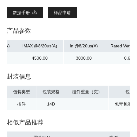
数据手册
样品申请
产品参数
ax]W)
IMAX @8/20us(A)
In @8/20us(A)
Rated Watta
0
4500.00
3000.00
0.60
封装信息
包装类型
包装规格
组件重量（克）
包装
插件
14D
包带包装：2
相似产品推荐