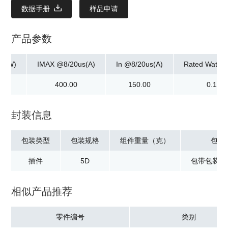
数据手册
样品申请
产品参数
ax]W)
IMAX @8/20us(A)
In @8/20us(A)
Rated Watta
0
400.00
150.00
0.10
封装信息
包装类型
包装规格
组件重量（克）
包装
插件
5D
包带包装：1
相似产品推荐
零件编号
类别