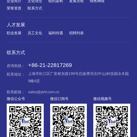
企业简介
文化理念
组织架构
发展历程
销售网络
荣誉资质
联系方式
人才发展
职业发展
员工文化
福利待遇
招聘列表
联系方式
+86-21-22817269
咨询热线：
上海市松江区广富林东路199号启迪漕河泾(中山)科技园水木园
联系地址：
9幢4层
联系邮箱：
sales@yint.com.cn
微信公众号
微信订阅号
微信视频号