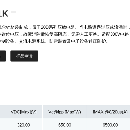
1K
采用氧化锌材质制成，属于20D系列压敏电阻。当电路遭遇过压或浪涌时
并钳位电压，故障消除后恢复高阻态，无需人工更换。适配390V电路
控制设备、交流电源系统、防雷装置及电子设备过压防护。
样品申请
VDC[Max](V)
Vc@lpp [Max]W)
IMAX @8/20us(A)
320.00
650.00
6500.00