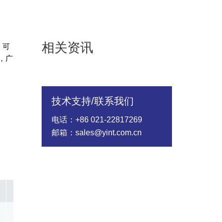
相关资讯
，可
，广
技术支持/联系我们
电话：+86 021-22817269
邮箱：sales@yint.com.cn
In @8/20us(A)
Rated Wattage(W)
Energy（10/1000
3000.00
1.00
184.00