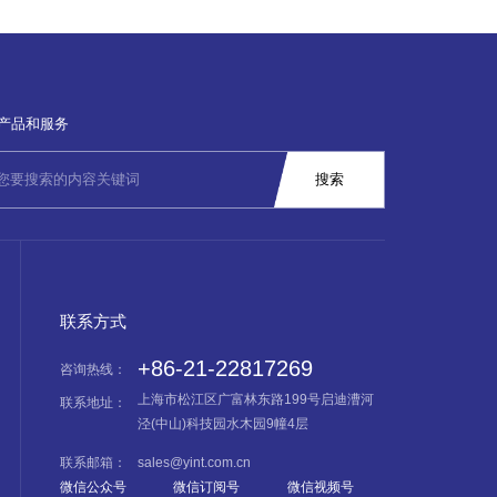
产品和服务
联系方式
+86-21-22817269
咨询热线：
上海市松江区广富林东路199号启迪漕河
联系地址：
泾(中山)科技园水木园9幢4层
联系邮箱：
sales@yint.com.cn
微信公众号
微信订阅号
微信视频号