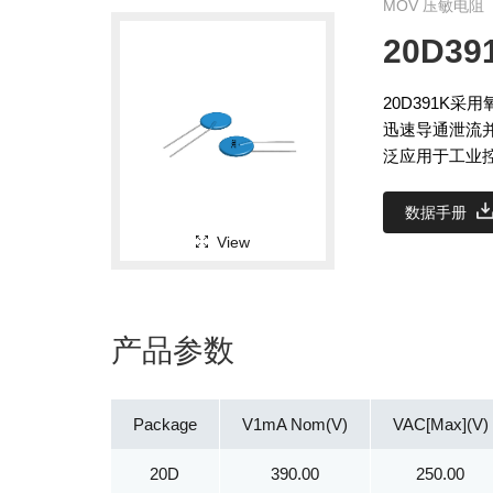
MOV 压敏电阻
20D39
20D391K
迅速导通泄流
泛应用于工业
数据手册
View
产品参数
Package
V1mA Nom(V)
VAC[Max](V)
20D
390.00
250.00