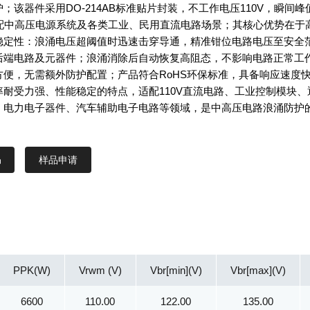
；该器件采用DO-214AB标准贴片封装，不工作电压110V，瞬间峰
适配中高压电源系统及各类工业、民用直流电路场景；其核心优势在于
稳定性：浪涌电压超阈值时迅速击穿导通，精准钳位电路电压至安全
后端电路及元器件；浪涌消除后自动恢复高阻态，不影响电路正常工
方便，无需额外防护配置；产品符合RoHS环保标准，具备响应速度
率耐受力强、性能稳定的特点，适配110V直流电路、工业控制模块、
、电力电子器件、汽车辅助电子电路等领域，是中高压电路浪涌防护
样品申请
PPK(W)
Vrwm (V)
Vbr[min](V)
Vbr[max](V)
6600
110.00
122.00
135.00