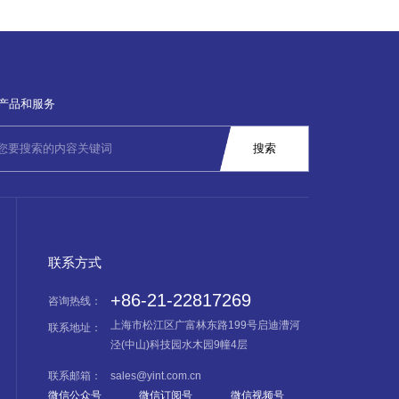
产品和服务
联系方式
+86-21-22817269
咨询热线：
上海市松江区广富林东路199号启迪漕河
联系地址：
泾(中山)科技园水木园9幢4层
联系邮箱：
sales@yint.com.cn
微信公众号
微信订阅号
微信视频号