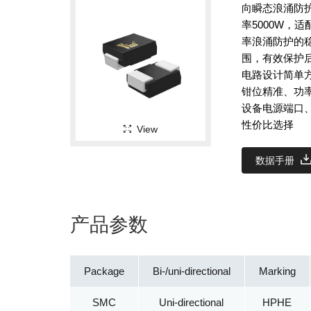
向瞬态浪涌防护
率5000W，
率浪涌防护的
围，有效保护
电路设计简单
钳位精准、功
设备电源端口
性价比选择
View
数据手册
产品参数
Package
Bi-/uni-directional
Marking
SMC
Uni-directional
HPHE