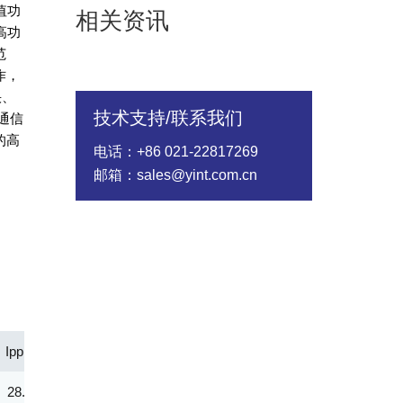
值功
相关资讯
高功
范
作，
快、
技术支持/联系我们
通信
的高
电话：+86 021-22817269
邮箱：sales@yint.com.cn
Ipp(A)
Vc@lpp [Max](V)
|IR@Vrwm(μA)
@ iT (mA
28.30
177.00
2.00
1.00