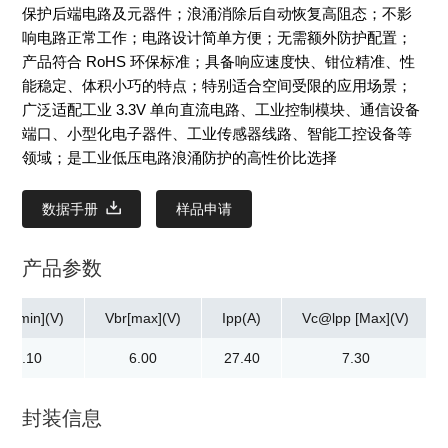
保护后端电路及元器件；浪涌消除后自动恢复高阻态；不影
响电路正常工作；电路设计简单方便；无需额外防护配置；
产品符合 RoHS 环保标准；具备响应速度快、钳位精准、性
能稳定、体积小巧的特点；特别适合空间受限的应用场景；
广泛适配工业 3.3V 单向直流电路、工业控制模块、通信设备
端口、小型化电子器件、工业传感器线路、智能工控设备等
领域；是工业低压电路浪涌防护的高性价比选择
数据手册
样品申请
产品参数
br[min](V)
Vbr[max](V)
Ipp(A)
Vc@lpp [Max](V)
4.10
6.00
27.40
7.30
封装信息