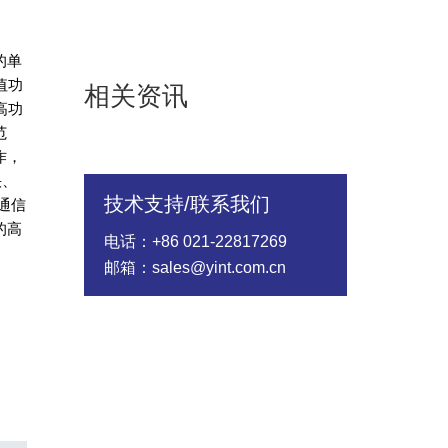
的单
值功
相关资讯
高功
范
作，
快、
技术支持/联系我们
通信
的高
电话：+86 021-22817269
邮箱：sales@yint.com.cn