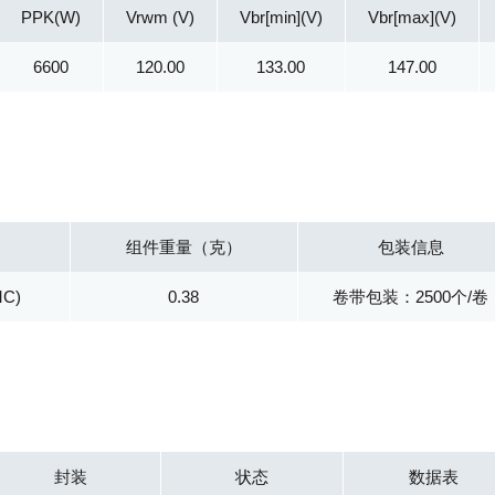
PPK(W)
Vrwm (V)
Vbr[min](V)
Vbr[max](V)
6600
120.00
133.00
147.00
组件重量（克）
包装信息
MC)
0.38
卷带包装：2500个/卷
封装
状态
数据表