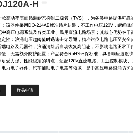
DJ120A-H
A是一款高功率表面贴装瞬态抑制二极管（TVS），为各类电路提供可靠
；该器件采用DO-214AB标准贴片封装，不工作电压120V，瞬间峰
适配中高压电源系统及各类工业、民用直流电路场景；其核心优势在于
稳定性：浪涌电压超阈值时迅速击穿导通，精准钳位电路电压至安全
后端电路及元器件；浪涌消除后自动恢复高阻态，不影响电路正常工
方便，无需额外防护配置；产品符合RoHS环保标准，具备响应速度
率耐受力强、性能稳定的特点，适配120V直流电路、工业控制模块、
、电力电子器件、汽车辅助电子电路等领域，是中高压电路浪涌防护
样品申请