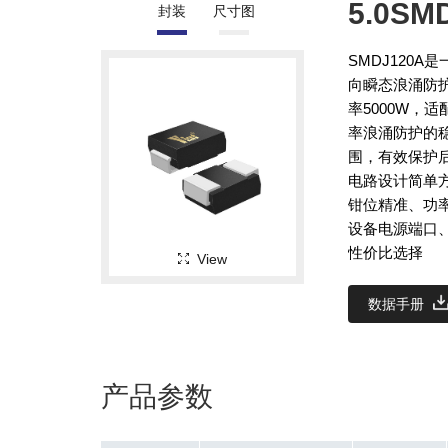
5.0SM
封装
尺寸图
SMDJ120
向瞬态浪涌防护
率5000W，
率浪涌防护的
围，有效保护
电路设计简单
钳位精准、功
设备电源端口
性价比选择
View
数据手册
产品参数