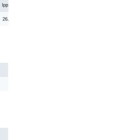
Ipp(A)
Vc@lpp [Max](V)
|IR@Vrwm(μA)
@ iT (mA
26.00
193.00
2.00
1.00