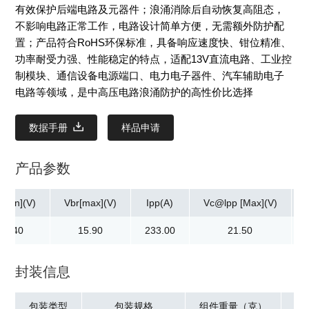
有效保护后端电路及元器件；浪涌消除后自动恢复高阻态，
不影响电路正常工作，电路设计简单方便，无需额外防护配
置；产品符合RoHS环保标准，具备响应速度快、钳位精准、
功率耐受力强、性能稳定的特点，适配13V直流电路、工业控
制模块、通信设备电源端口、电力电子器件、汽车辅助电子
电路等领域，是中高压电路浪涌防护的高性价比选择
数据手册
样品申请
产品参数
[min](V)
Vbr[max](V)
Ipp(A)
Vc@lpp [Max](V)
14.40
15.90
233.00
21.50
封装信息
包装类型
包装规格
组件重量（克）