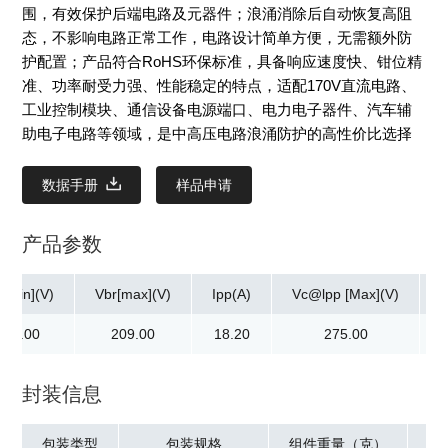
围，有效保护后端电路及元器件；浪涌消除后自动恢复高阻
态，不影响电路正常工作，电路设计简单方便，无需额外防
护配置；产品符合RoHS环保标准，具备响应速度快、钳位精
准、功率耐受力强、性能稳定的特点，适配170V直流电路、
工业控制模块、通信设备电源端口、电力电子器件、汽车辅
助电子电路等领域，是中高压电路浪涌防护的高性价比选择
数据手册
样品申请
产品参数
r[min](V)
Vbr[max](V)
Ipp(A)
Vc@lpp [Max](V)
189.00
209.00
18.20
275.00
封装信息
包装类型
包装规格
组件重量（克）