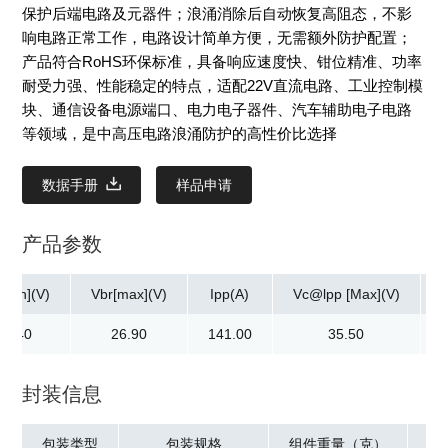
保护后端电路及元器件；浪涌消除后自动恢复高阻态，不影
响电路正常工作，电路设计简单方便，无需额外防护配置；
产品符合RoHS环保标准，具备响应速度快、钳位精准、功率
耐受力强、性能稳定的特点，适配22V直流电路、工业控制模
块、通信设备电源端口、电力电子器件、汽车辅助电子电路
等领域，是中高压电路浪涌防护的高性价比选择
数据手册
样品申请
产品参数
[min](V)
Vbr[max](V)
Ipp(A)
Vc@lpp [Max](V)
24.40
26.90
141.00
35.50
封装信息
包装类型
包装规格
组件重量（克）