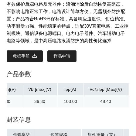
有效保护后端电路及元器件；浪涌消除后自动恢复高阻态，
不影响电路正常工作，电路设计简单方便，无需额外防护配
置；产品符合RoHS环保标准，具备响应速度快、钳位精准、
功率耐受力强、性能稳定的特点，适配30V直流电路、工业控
制模块、通信设备电源端口、电力电子器件、汽车辅助电子
电路等领域，是中高压电路浪涌防护的高性价比选择
数据手册
样品申请
产品参数
[min](V)
Vbr[max](V)
Ipp(A)
Vc@lpp [Max](V)
33.30
36.80
103.00
48.40
封装信息
包装类型
包装规格
组件重量（克）