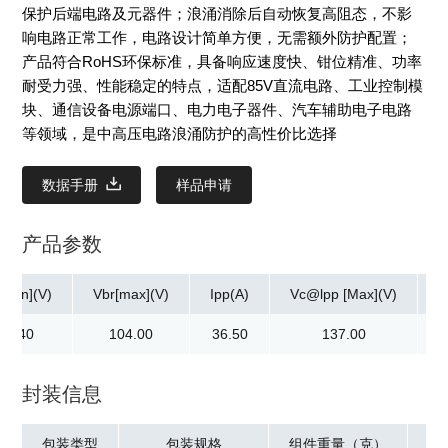
保护后端电路及元器件；浪涌消除后自动恢复高阻态，不影
响电路正常工作，电路设计简单方便，无需额外防护配置；
产品符合RoHS环保标准，具备响应速度快、钳位精准、功率
耐受力强、性能稳定的特点，适配85V直流电路、工业控制模
块、通信设备电源端口、电力电子器件、汽车辅助电子电路
等领域，是中高压电路浪涌防护的高性价比选择
数据手册
样品申请
产品参数
[min](V)
Vbr[max](V)
Ipp(A)
Vc@lpp [Max](V)
|
94.40
104.00
36.50
137.00
封装信息
包装类型
包装规格
组件重量（克）