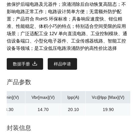
效保护后端电路及元器件；浪涌消除后自动恢复高阻态；不
影响电路正常工作；电路设计简单方便；无需额外防护配
置；产品符合 RoHS 环保标准；具备响应速度快、钳位精
准、性能稳定、体积小巧的特点；特别适合空间受限的应用
场景；广泛适配工业 12V 单向直流电路、工业控制模块、通
信设备端口、小型化电子器件、工业传感器线路、智能工控
设备等领域；是工业低压电路浪涌防护的高性价比选择
数据手册
样品申请
产品参数
br[min](V)
Vbr[max](V)
Ipp(A)
Vc@lpp [Max](V)
13.30
14.70
20.10
19.90
封装信息