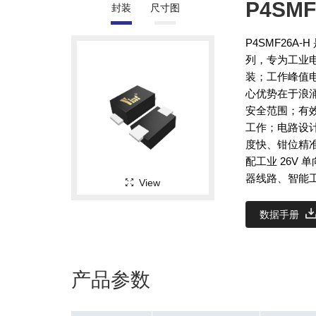
P4SMF
封装
尺寸图
P4SMF26A
列，专为工业电
装；工作峰值电
心优势在于浪
安全范围；有
工作；电路设计
度快、钳位精
配工业 26V
器线路、智能
View
数据手册
产品参数