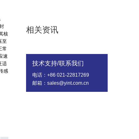
系
封
相关资讯
其核
压至
正常
应速
技术支持/联系我们
泛适
传感
电话：+86 021-22817269
邮箱：sales@yint.com.cn