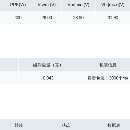
PPK(W)
Vrwm (V)
Vbr[min](V)
Vbr[max](V)
400
26.00
28.90
31.90
组件重量（克）
包装信息
L
0.043
卷带包装：3000个/卷
封装
状态
数据表