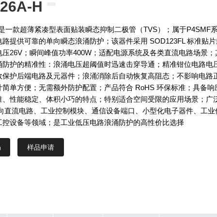
26A-H
-H 是一款超薄紧凑型表面贴装瞬态抑制二极管（TVS）；属于P4SMF
路提供可靠的单向瞬态浪涌防护；该器件采用 SOD123FL 标准贴片
压26V；瞬间峰值功率400W；适配电源系统及各类直流电路场景；
涌防护的精准性：浪涌电压超阈值时迅速击穿导通；精准钳位电路电
效保护后端电路及元器件；浪涌消除后自动恢复高阻态；不影响电路
简单方便；无需额外防护配置；产品符合 RoHS 环保标准；具备响
准、性能稳定、体积小巧的特点；特别适合空间受限的应用场景；广
 单向直流电路、工业控制模块、通信设备端口、小型化电子器件、工业
工控设备等领域；是工业低压电路浪涌防护的高性价比选择
样品申请