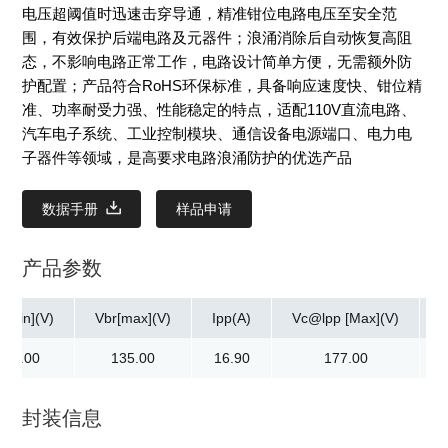
电压超阈值时迅速击穿导通，精准钳位电路电压至安全范
围，有效保护后端电路及元器件；浪涌消除后自动恢复高阻
态，不影响电路正常工作，电路设计简单方便，无需额外防
护配置；产品符合RoHS环保标准，具备响应速度快、钳位精
准、功率耐受力强、性能稳定的特点，适配110V直流电路、
汽车电子系统、工业控制模块、通信设备电源端口、电力电
子器件等领域，是高要求电路浪涌防护的优选产品
数据手册
样品申请
产品参数
r[min](V)
Vbr[max](V)
Ipp(A)
Vc@lpp [Max](V)
122.00
135.00
16.90
177.00
封装信息