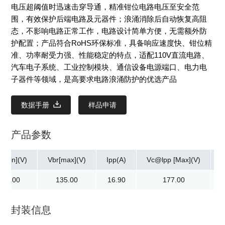
电压超阈值时迅速击穿导通，精准钳位电路电压至安全范
围，有效保护后端电路及元器件；浪涌消除后自动恢复高阻
态，不影响电路正常工作，电路设计简单方便，无需额外防
护配置；产品符合RoHS环保标准，具备响应速度快、钳位精
准、功率耐受力强、性能稳定的特点，适配110V直流电路、
汽车电子系统、工业控制模块、通信设备电源端口、电力电
子器件等领域，是高要求电路浪涌防护的优选产品
数据手册
样品申请
产品参数
r[min](V)
Vbr[max](V)
Ipp(A)
Vc@lpp [Max](V)
122.00
135.00
16.90
177.00
封装信息