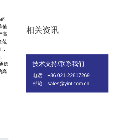
靠的
峰值
相关资讯
于高
全范
作，
快、
技术支持/联系我们
通信
的高
电话：+86 021-22817269
邮箱：sales@yint.com.cn