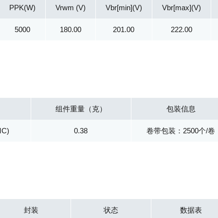
PPK(W)
Vrwm (V)
Vbr[min](V)
Vbr[max](V)
5000
180.00
201.00
222.00
组件重量（克）
包装信息
MC)
0.38
卷带包装：2500个/卷
封装
状态
数据表