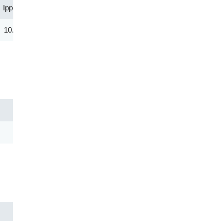
Ipp(A)
Vc@lpp [Max](V)
IR@Vrwm(μA)
@ iT (mA)
10.30
292.00
2.00
1.00