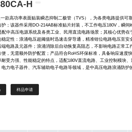
80CA-H
CA是一款高功率表面贴装瞬态抑制二极管（TVS），为各类电路提供可
护；该器件采用DO-214AB标准贴片封装，不工作电压180V，瞬间
，适配中高压电源系统及各类工业、民用直流电路场景；其核心优势在
的稳定性：浪涌电压超阈值时迅速击穿导通，精准钳位电路电压至安
后端电路及元器件；浪涌消除后自动恢复高阻态，不影响电路正常工
方便，无需额外防护配置；产品符合RoHS环保标准，具备响应速度
率耐受力强、性能稳定的特点，适配180V直流电路、工业控制模块、
、电力电子器件、汽车辅助电子电路等领域，是中高压电路浪涌防护
样品申请