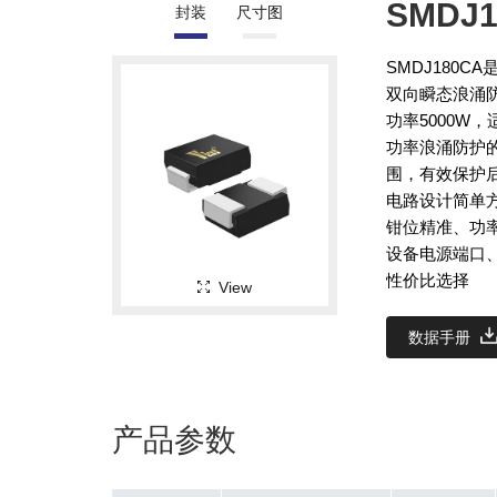
SMDJ1
封装
尺寸图
SMDJ180
双向瞬态浪涌防
功率5000W
功率浪涌防护
围，有效保护
电路设计简单
钳位精准、功
设备电源端口
性价比选择
View
数据手册
产品参数