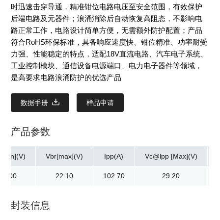
时迅速击穿导通，精准钳位电路电压至安全范围，有效保护
后端电路及元器件；浪涌消除后自动恢复高阻态，不影响电
路正常工作，电路设计简单方便，无需额外防护配置；产品
符合RoHS环保标准，具备响应速度快、钳位精准、功率耐受
力强、性能稳定的特点，适配18V直流电路、汽车电子系统、
工业控制模块、通信设备电源端口、电力电子器件等领域，
是高要求电路浪涌防护的优选产品
数据手册
样品申请
产品参数
[min](V)
Vbr[max](V)
Ipp(A)
Vc@lpp [Max](V)
20.00
22.10
102.70
29.20
封装信息