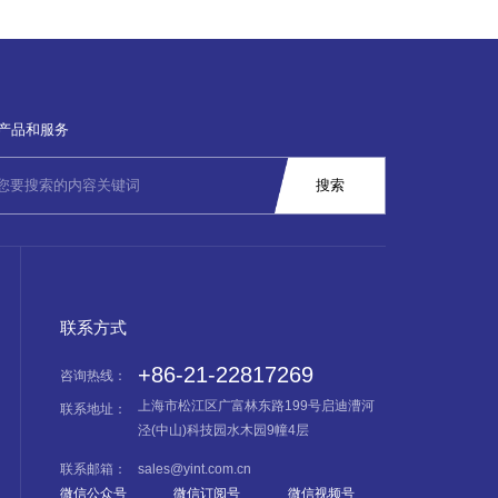
产品和服务
联系方式
+86-21-22817269
咨询热线：
上海市松江区广富林东路199号启迪漕河
联系地址：
泾(中山)科技园水木园9幢4层
联系邮箱：
sales@yint.com.cn
微信公众号
微信订阅号
微信视频号