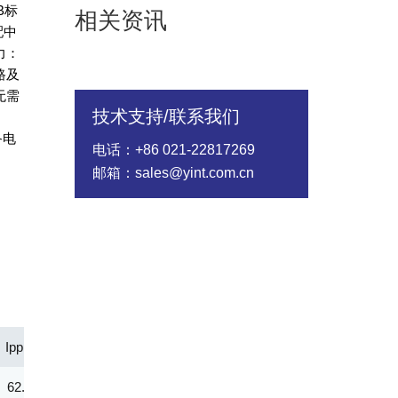
B标
相关资讯
配中
力：
路及
无需
技术支持/联系我们
力
备电
电话：+86 021-22817269
邮箱：sales@yint.com.cn
Ipp(A)
Vc@lpp [Max](V)
IR@Vrwm(μA)
@ iT (mA)
62.00
48.40
2.00
1.00