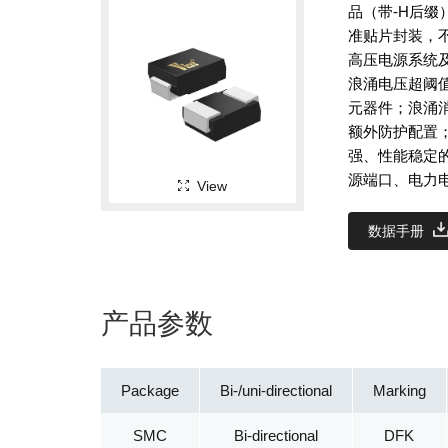
品（带-H后缀
准贴片封装，不
高压电源系统
浪涌电压超阈
元器件；浪涌
额外防护配置
强、性能稳定
源端口、电力
View
数据手册
产品参数
Package
Bi-/uni-directional
Marking
SMC
Bi-directional
DFK