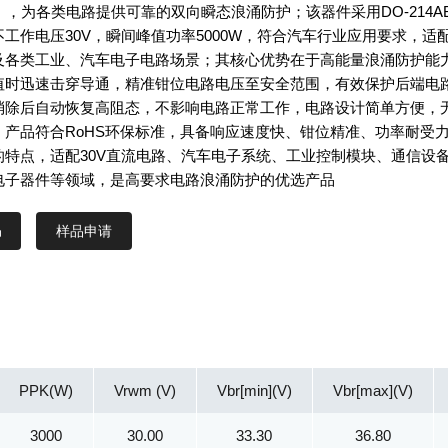
），为各类电路提供可靠的双向瞬态浪涌防护；该器件采用DO-214A
工作电压30V，瞬间峰值功率5000W，符合汽车行业应用要求，适
及各类工业、汽车电子电路场景；其核心优势在于高能量浪涌防护能
值时迅速击穿导通，精准钳位电路电压至安全范围，有效保护后端电
消除后自动恢复高阻态，不影响电路正常工作，电路设计简单方便，
；产品符合RoHS环保标准，具备响应速度快、钳位精准、功率耐受
的特点，适配30V直流电路、汽车电子系统、工业控制模块、通信设
电子器件等领域，是高要求电路浪涌防护的优选产品
样品申请
PPK(W)
Vrwm (V)
Vbr[min](V)
Vbr[max](V)
3000
30.00
33.30
36.80