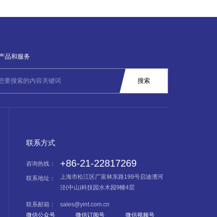
产品和服务
联系方式
+86-21-22817269
咨询热线：
上海市松江区广富林东路199号启迪漕河
联系地址：
泾(中山)科技园水木园9幢4层
联系邮箱：
sales@yint.com.cn
微信公众号
微信订阅号
微信视频号