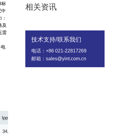
B标
相关资讯
配中
力：
路及
无需
技术支持/联系我们
力
备电
电话：+86 021-22817269
邮箱：sales@yint.com.cn
Ipp(A)
Vc@lpp [Max](V)
|IR@Vrwm(μA)
@ iT (mA
34.40
87.10
2.00
1.00