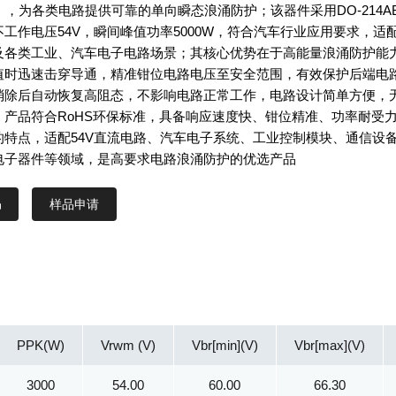
），为各类电路提供可靠的单向瞬态浪涌防护；该器件采用DO-214A
工作电压54V，瞬间峰值功率5000W，符合汽车行业应用要求，适
及各类工业、汽车电子电路场景；其核心优势在于高能量浪涌防护能
值时迅速击穿导通，精准钳位电路电压至安全范围，有效保护后端电
消除后自动恢复高阻态，不影响电路正常工作，电路设计简单方便，
；产品符合RoHS环保标准，具备响应速度快、钳位精准、功率耐受
的特点，适配54V直流电路、汽车电子系统、工业控制模块、通信设
电子器件等领域，是高要求电路浪涌防护的优选产品
样品申请
PPK(W)
Vrwm (V)
Vbr[min](V)
Vbr[max](V)
3000
54.00
60.00
66.30