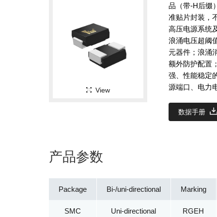
品（带-H后缀
准贴片封装，不
高压电源系统
浪涌电压超阈
元器件；浪涌
额外防护配置
强、性能稳定
源端口、电力
View
数据手册
产品参数
Package
Bi-/uni-directional
Marking
SMC
Uni-directional
RGEH