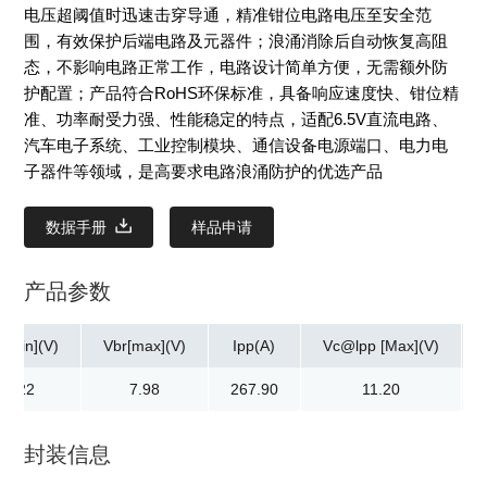
电压超阈值时迅速击穿导通，精准钳位电路电压至安全范
围，有效保护后端电路及元器件；浪涌消除后自动恢复高阻
态，不影响电路正常工作，电路设计简单方便，无需额外防
护配置；产品符合RoHS环保标准，具备响应速度快、钳位精
准、功率耐受力强、性能稳定的特点，适配6.5V直流电路、
汽车电子系统、工业控制模块、通信设备电源端口、电力电
子器件等领域，是高要求电路浪涌防护的优选产品
数据手册
样品申请
产品参数
r[min](V)
Vbr[max](V)
Ipp(A)
Vc@lpp [Max](V)
7.22
7.98
267.90
11.20
封装信息