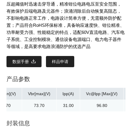
压超阈值时迅速击穿导通，精准钳位电路电压至安全范围，
有效保护后端电路及元器件；浪涌消除后自动恢复高阻态，
不影响电路正常工作，电路设计简单方便，无需额外防护配
置；产品符合RoHS环保标准，具备响应速度快、钳位精准、
功率耐受力强、性能稳定的特点，适配60V直流电路、汽车电
子系统、工业控制模块、通信设备电源端口、电力电子器件
等领域，是高要求电路浪涌防护的优选产品
数据手册
样品申请
产品参数
r[min](V)
Vbr[max](V)
Ipp(A)
Vc@lpp [Max](V)
66.70
73.70
31.00
96.80
封装信息