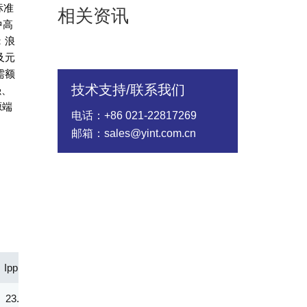
标准
相关资讯
中高
：浪
及元
需额
技术支持/联系我们
强、
源端
电话：+86 021-22817269
邮箱：sales@yint.com.cn
Ipp(A)
Vc@lpp [Max](V)
IR@Vrwm(μA)
@ iT (mA)
23.80
126.00
2.00
1.00