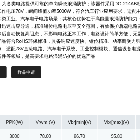
，为各类电路提供可靠的单向瞬态浪涌防护；该器件采用DO-214AB
作电压78V，瞬间峰值功率5000W，符合汽车行业应用要求，适配
各类工业、汽车电子电路场景；其核心优势在于高能量浪涌防护能力
时迅速击穿导通，精准钳位电路电压至安全范围，有效保护后端电路
除后自动恢复高阻态，不影响电路正常工作，电路设计简单方便，无
产品符合RoHS环保标准，具备响应速度快、钳位精准、功率耐受力
点，适配78V直流电路、汽车电子系统、工业控制模块、通信设备电
器件等领域，是高要求电路浪涌防护的优选产品
样品申请
PPK(W)
Vrwm (V)
Vbr[min](V)
Vbr[max](V)
3000
78.00
86.70
95.80