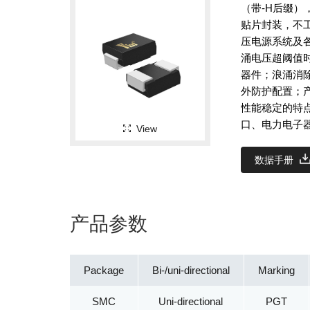
（带-H后缀）
贴片封装，不工
压电源系统及
涌电压超阈值
器件；浪涌消
外防护配置；
性能稳定的特
口、电力电子
View
数据手册
产品参数
Package
Bi-/uni-directional
Marking
SMC
Uni-directional
PGT