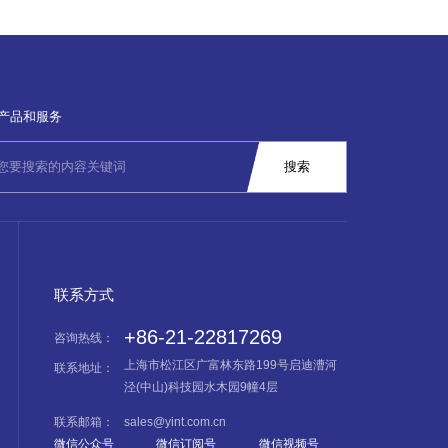
产品和服务
联系方式
+86-21-22817269
咨询热线：
上海市松江区广富林东路199号启迪漕河
联系地址：
泾(中山)科技园水木园9幢4层
联系邮箱：
sales@yint.com.cn
微信公众号
微信订阅号
微信视频号