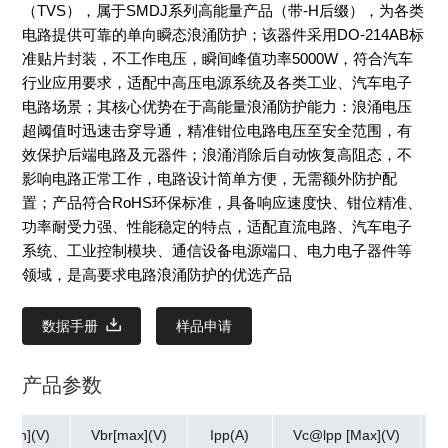
（TVS），属于SMDJ系列高能量产品（带-H后缀），为各类
电路提供可靠的单向瞬态浪涌防护；该器件采用DO-214AB标
准贴片封装，不工作电压，瞬间峰值功率5000W，符合汽车
行业应用要求，适配中高压电源系统及各类工业、汽车电子
电路场景；其核心优势在于高能量浪涌防护能力：浪涌电压
超阈值时迅速击穿导通，精准钳位电路电压至安全范围，有
效保护后端电路及元器件；浪涌消除后自动恢复高阻态，不
影响电路正常工作，电路设计简单方便，无需额外防护配
置；产品符合RoHS环保标准，具备响应速度快、钳位精准、
功率耐受力强、性能稳定的特点，适配直流电路、汽车电子
系统、工业控制模块、通信设备电源端口、电力电子器件等
领域，是高要求电路浪涌防护的优选产品
数据手册
样品申请
产品参数
[min](V)
Vbr[max](V)
Ipp(A)
Vc@lpp [Max](V)