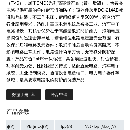
（TVS），属于SMDJ系列高能量产品（带-H后缀），为各类
电路提供可靠的单向瞬态浪涌防护；该器件采用DO-214AB标
准贴片封装，不工作电压，瞬间峰值功率5000W，符合汽车
行业应用要求，适配中高压电源系统及各类工业、汽车电子
电路场景；其核心优势在于高能量浪涌防护能力：浪涌电压
超阈值时迅速击穿导通，精准钳位电路电压至安全范围，有
效保护后端电路及元器件；浪涌消除后自动恢复高阻态，不
影响电路正常工作，电路设计简单方便，无需额外防护配
置；产品符合RoHS环保标准，具备响应速度快、钳位精准、
功率耐受力强、性能稳定的特点，适配直流电路、汽车电子
系统、工业控制模块、通信设备电源端口、电力电子器件等
领域，是高要求电路浪涌防护的优选产品
数据手册
样品申请
产品参数
[min](V)
Vbr[max](V)
Ipp(A)
Vc@lpp [Max](V)