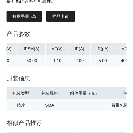
提升系统效率与可靠性。
数据手册
样品申请
产品参数
RM(V)
IFSM(A)
VF(V)
IF(A)
IR(μA)
VR(V)
00.00
50.00
1.10
2.00
5.00
400.0
封装信息
包装类型
包装规格
组件重量（克）
包装
贴片
SMA
卷带包装：3
相似产品推荐