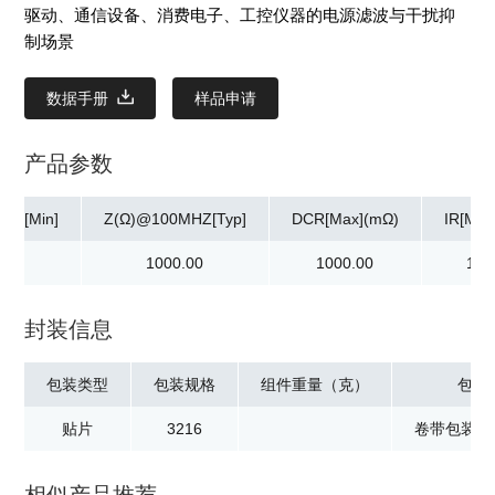
驱动、通信设备、消费电子、工控仪器的电源滤波与干扰抑
制场景
数据手册
样品申请
产品参数
HZ[Min]
Z(Ω)@100MHZ[Typ]
DCR[Max](mΩ)
IR[Min
00
1000.00
1000.00
10.
封装信息
包装类型
包装规格
组件重量（克）
包装
贴片
3216
卷带包装：2