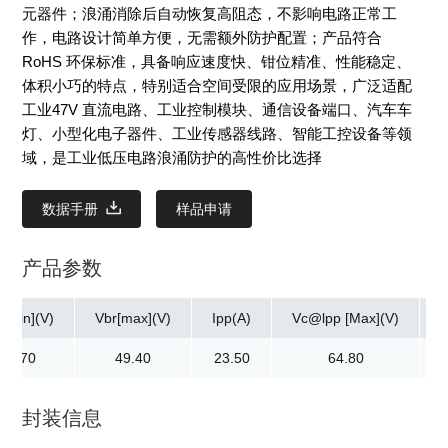
元器件；浪涌消除后自动恢复高阻态，不影响电路正常工
作，电路设计简单方便，无需额外防护配置；产品符合
RoHS 环保标准，具备响应速度快、钳位精准、性能稳定、
体积小巧的特点，特别适合空间受限的应用场景，广泛适配
工业47V 直流电路、工业控制模块、通信设备端口、汽车车
灯、小型化电子器件、工业传感器线路、智能工控设备等领
域，是工业低压电路浪涌防护的高性价比选择
数据手册
样品申请
产品参数
r[min](V)
Vbr[max](V)
Ipp(A)
Vc@lpp [Max](V)
44.70
49.40
23.50
64.80
封装信息