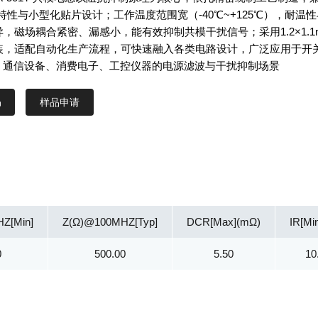
抗特性与小型化贴片设计；工作温度范围宽（-40℃~+125℃），耐温性
，磁场耦合紧密、漏感小，能有效抑制共模干扰信号；采用1.2×1.1
装，适配自动化生产流程，可快速融入各类电路设计，广泛应用于开
动、通信设备、消费电子、工控仪器的电源滤波与干扰抑制场景
样品申请
Z[Min]
Z(Ω)@100MHZ[Typ]
DCR[Max](mΩ)
IR[Mi
0
500.00
5.50
10