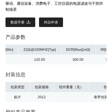
驱动、通信设备、消费电子、工控仪器的电源滤波与干扰抑
制场景
数据手册
样品申请
产品参数
HZ[Min]
Z(Ω)@100MHZ[Typ]
DCR[Max](mΩ)
IR[Min
0
120.00
300.00
10.
封装信息
包装类型
包装规格
组件重量（克）
包装
贴片
2012
卷带包装：2