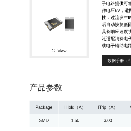
子电路提供可靠
作电压6V；适
性：过流发生
后自动恢复低阻
具备响应速度
泛适配消费电
载电子辅助电
View
数据手册
产品参数
Package
IHold（A）
ITrip（A）
SMD
1.50
3.00