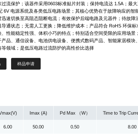
过流保护；该器件采用0603标准贴片封装；保持电流达 1.5A；最大
配 6V 电源系统及各类低压电路场景；其核心优势在于故障响应的智
时迅速切换至高阻态阻断电流；有效保护后端电路及元器件；待故障
导通状态；无需人工更换；降低维护成本；产品符合 RoHS 环保标
快、性能稳定性强、体积小巧的特点；特别适合空间受限的应用场景
子产品、通信设备、电池供电设备、便携式数码产品、智能家居模块
路等领域；是低压电路过流防护的高性价比选择
样品申请
Vmax(V)
Imax (A)
Pd Max （W）
Time to Trip Curr
6.00
50.00
0.50
8.00