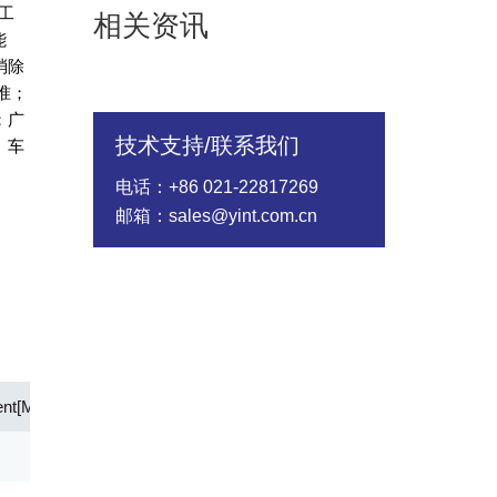
工
相关资讯
能
消除
准；
；广
技术支持/联系我们
、车
电话：+86 021-22817269
邮箱：sales@yint.com.cn
ent[Max] (A)
Time to Trip Time[Max] (S)
Status
4.00
Active