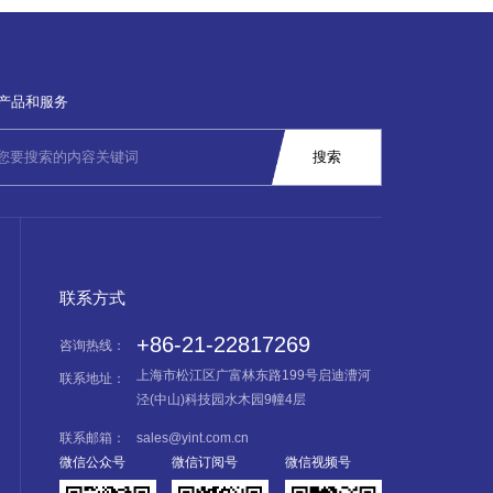
产品和服务
联系方式
+86-21-22817269
咨询热线：
上海市松江区广富林东路199号启迪漕河
联系地址：
泾(中山)科技园水木园9幢4层
联系邮箱：
sales@yint.com.cn
微信公众号
微信订阅号
微信视频号