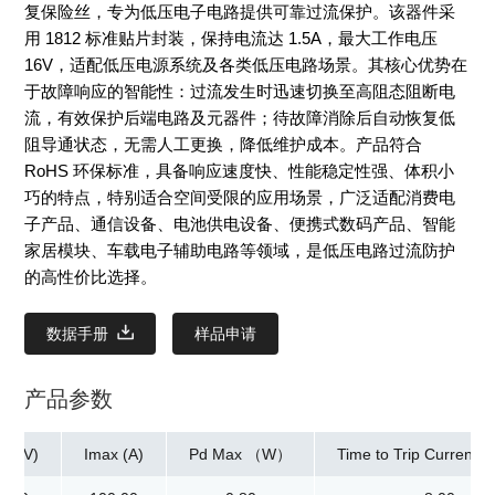
复保险丝，专为低压电子电路提供可靠过流保护。该器件采
用 1812 标准贴片封装，保持电流达 1.5A，最大工作电压
16V，适配低压电源系统及各类低压电路场景。其核心优势在
于故障响应的智能性：过流发生时迅速切换至高阻态阻断电
流，有效保护后端电路及元器件；待故障消除后自动恢复低
阻导通状态，无需人工更换，降低维护成本。产品符合
RoHS 环保标准，具备响应速度快、性能稳定性强、体积小
巧的特点，特别适合空间受限的应用场景，广泛适配消费电
子产品、通信设备、电池供电设备、便携式数码产品、智能
家居模块、车载电子辅助电路等领域，是低压电路过流防护
的高性价比选择。
数据手册
样品申请
产品参数
ax(V)
Imax (A)
Pd Max （W）
Time to Trip Current[M