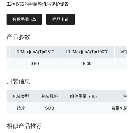
工控仪器的电路整流与保护场景
数据手册
样品申请
产品参数
A)
IR[Max](mA)Tj=25℃
IR [Max](mA)Tj=100℃
VF[Ma
00
0.50
5.00
0.
封装信息
包装类型
包装规格
组件重量（克）
包装
贴片
SMB
卷带包装：3
相似产品推荐