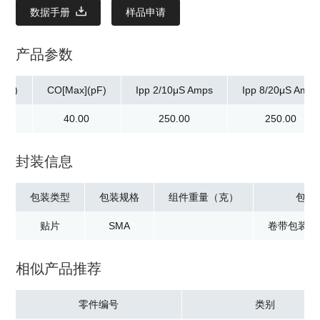
数据手册
样品申请
产品参数
(mA)
CO[Max](pF)
Ipp 2/10μS Amps
Ipp 8/20μS Amps
00
40.00
250.00
250.00
封装信息
包装类型
包装规格
组件重量（克）
包装
贴片
SMA
卷带包装：5
相似产品推荐
零件编号
类别