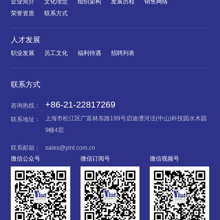
企业简介
文化理念
组织架构
发展历程
销售网络
荣誉资质
联系方式
人才发展
职业发展
员工文化
福利待遇
招聘列表
联系方式
+86-21-22817269
咨询热线：
上海市松江区广富林东路199号启迪漕河泾(中山)科技园水木园
联系地址：
9幢4层
联系邮箱：
sales@yint.com.cn
微信公众号
微信订阅号
微信视频号