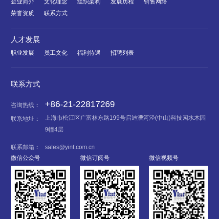
企业简介
文化理念
组织架构
发展历程
销售网络
荣誉资质
联系方式
人才发展
职业发展
员工文化
福利待遇
招聘列表
联系方式
+86-21-22817269
咨询热线：
上海市松江区广富林东路199号启迪漕河泾(中山)科技园水木园
联系地址：
9幢4层
联系邮箱：
sales@yint.com.cn
微信公众号
微信订阅号
微信视频号