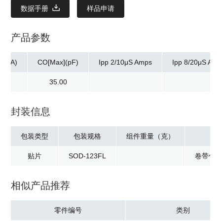
数据手册
样品申请
产品参数
n](mA)
CO[Max](pF)
Ipp 2/10μS Amps
Ipp 8/20μS Am
.00
35.00
封装信息
包装类型
包装规格
组件重量（克）
贴片
SOD-123FL
卷带包装
相似产品推荐
零件编号
类别