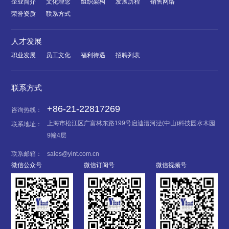
企业简介
文化理念
组织架构
发展历程
销售网络
荣誉资质
联系方式
人才发展
职业发展
员工文化
福利待遇
招聘列表
联系方式
+86-21-22817269
咨询热线：
上海市松江区广富林东路199号启迪漕河泾(中山)科技园水木园
联系地址：
9幢4层
联系邮箱：
sales@yint.com.cn
微信公众号
微信订阅号
微信视频号