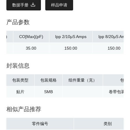
数据手册
样品申请
产品参数
(mA)
CO[Max](pF)
Ipp 2/10μS Amps
Ipp 8/20μS Amps
00
35.00
150.00
150.00
封装信息
包装类型
包装规格
组件重量（克）
包装
贴片
SMB
卷带包装：2
相似产品推荐
零件编号
类别