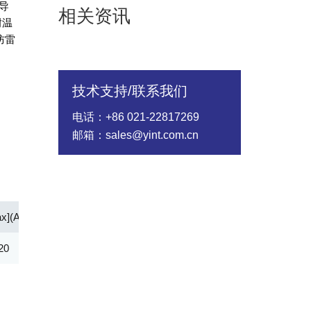
导
相关资讯
耐温
防雷
技术支持/联系我们
电话：+86 021-22817269
邮箱：sales@yint.com.cn
x](A)
IH[Min](mA)
CO[Max](pF)
Ipp 2/10μS Amps
20
120.00
35.00
250.00