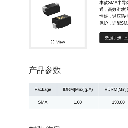
本款SMA半导
通，高效泄放
性好，过压防
保护，适配SM
数据手册
View
产品参数
Package
IDRM[Max](μA)
VDRM[Min](
SMA
1.00
190.00