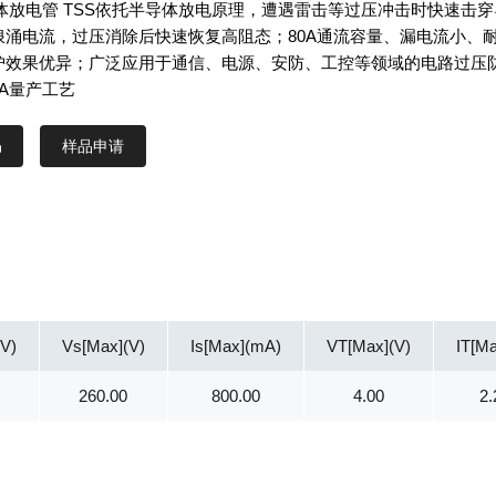
体放电管 TSS依托半导体放电原理，遭遇雷击等过压冲击时快速击穿
浪涌电流，过压消除后快速恢复高阻态；80A通流容量、漏电流小、
护效果优异；广泛应用于通信、电源、安防、工控等领域的电路过压
A量产工艺
样品申请
V)
Vs[Max](V)
Is[Max](mA)
VT[Max](V)
IT[Ma
260.00
800.00
4.00
2.