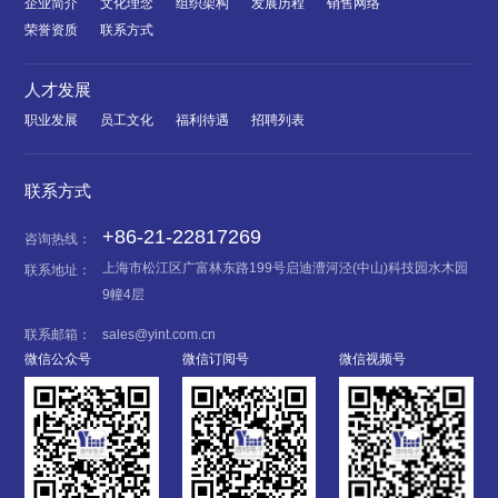
企业简介
文化理念
组织架构
发展历程
销售网络
荣誉资质
联系方式
人才发展
职业发展
员工文化
福利待遇
招聘列表
联系方式
+86-21-22817269
咨询热线：
上海市松江区广富林东路199号启迪漕河泾(中山)科技园水木园
联系地址：
9幢4层
联系邮箱：
sales@yint.com.cn
微信公众号
微信订阅号
微信视频号