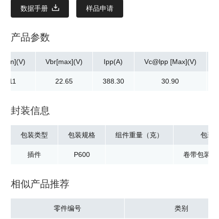
数据手册
样品申请
产品参数
[min](V)
Vbr[max](V)
Ipp(A)
Vc@lpp [Max](V)
20.11
22.65
388.30
30.90
封装信息
包装类型
包装规格
组件重量（克）
包装
插件
P600
卷带包装：8
相似产品推荐
零件编号
类别