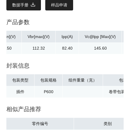
数据手册
样品申请
产品参数
r[min](V)
Vbr[max](V)
Ipp(A)
Vc@lpp [Max](V)
100.50
112.32
82.40
145.60
封装信息
包装类型
包装规格
组件重量（克）
包装
插件
P600
卷带包装：8
相似产品推荐
零件编号
类别