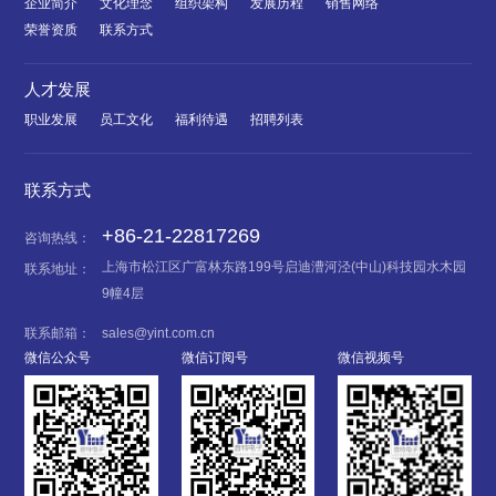
企业简介
文化理念
组织架构
发展历程
销售网络
荣誉资质
联系方式
人才发展
职业发展
员工文化
福利待遇
招聘列表
联系方式
+86-21-22817269
咨询热线：
上海市松江区广富林东路199号启迪漕河泾(中山)科技园水木园
联系地址：
9幢4层
联系邮箱：
sales@yint.com.cn
微信公众号
微信订阅号
微信视频号