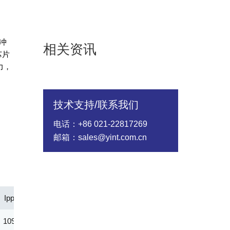
冲
相关资讯
芯片
力，
技术支持/联系我们
电话：+86 021-22817269
邮箱：sales@yint.com.cn
Ipp(A)
Vc@lpp [Max](V)
IR@Vrwm(μA)
@ iT (mA
109.70
137.60
2.00
5.00