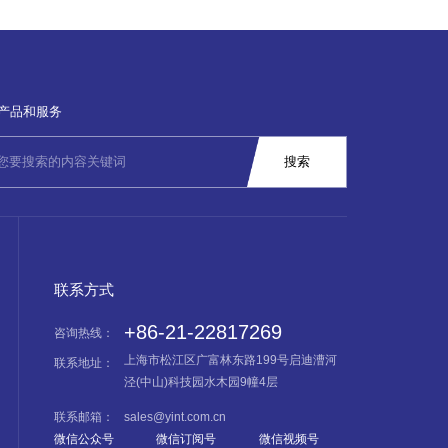
产品和服务
联系方式
+86-21-22817269
咨询热线：
上海市松江区广富林东路199号启迪漕河
联系地址：
泾(中山)科技园水木园9幢4层
联系邮箱：
sales@yint.com.cn
微信公众号
微信订阅号
微信视频号