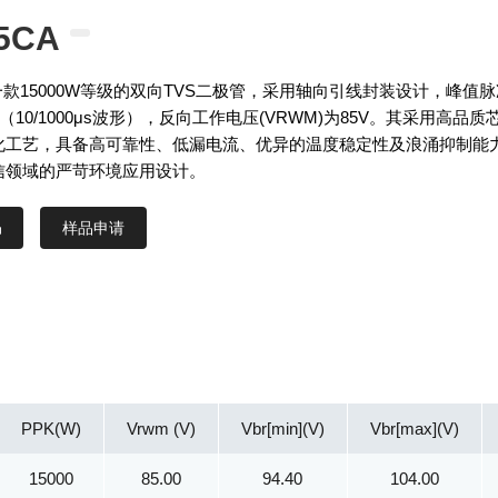
5CA
A是一款15000W等级的双向TVS二极管，采用轴向引线封装设计，峰值脉
W（10/1000μs波形），反向工作电压(VRWM)为85V。其采用高品质
化工艺，具备高可靠性、低漏电流、优异的温度稳定性及浪涌抑制能
信领域的严苛环境应用设计。
样品申请
PPK(W)
Vrwm (V)
Vbr[min](V)
Vbr[max](V)
15000
85.00
94.40
104.00