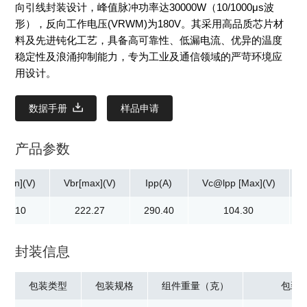
向引线封装设计，峰值脉冲功率达30000W（10/1000μs波
形），反向工作电压(VRWM)为180V。其采用高品质芯片材
料及先进钝化工艺，具备高可靠性、低漏电流、优异的温度
稳定性及浪涌抑制能力，专为工业及通信领域的严苛环境应
用设计。
数据手册
样品申请
产品参数
[min](V)
Vbr[max](V)
Ipp(A)
Vc@lpp [Max](V)
201.10
222.27
290.40
104.30
封装信息
包装类型
包装规格
组件重量（克）
包装