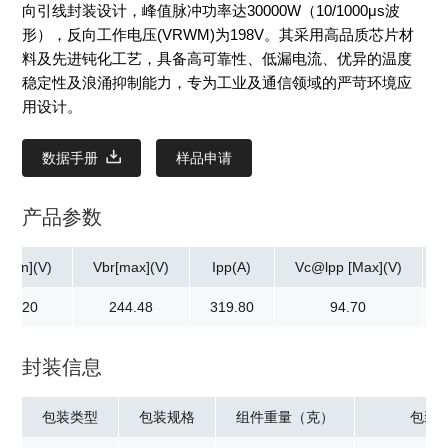
向引线封装设计，峰值脉冲功率达30000W（10/1000μs波
形），反向工作电压(VRWM)为198V。其采用高品质芯片材
料及先进钝化工艺，具备高可靠性、低漏电流、优异的温度
稳定性及浪涌抑制能力，专为工业及通信领域的严苛环境应
用设计。
数据手册
样品申请
产品参数
[min](V)
Vbr[max](V)
Ipp(A)
Vc@lpp [Max](V)
221.20
244.48
319.80
94.70
封装信息
包装类型
包装规格
组件重量（克）
包装