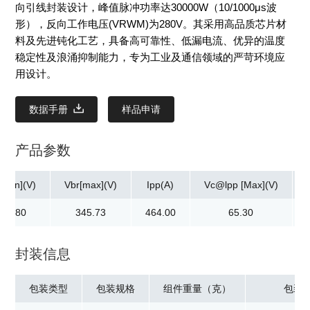
向引线封装设计，峰值脉冲功率达30000W（10/1000μs波
形），反向工作电压(VRWM)为280V。其采用高品质芯片材
料及先进钝化工艺，具备高可靠性、低漏电流、优异的温度
稳定性及浪涌抑制能力，专为工业及通信领域的严苛环境应
用设计。
数据手册
样品申请
产品参数
[min](V)
Vbr[max](V)
Ipp(A)
Vc@lpp [Max](V)
312.80
345.73
464.00
65.30
封装信息
包装类型
包装规格
组件重量（克）
包装