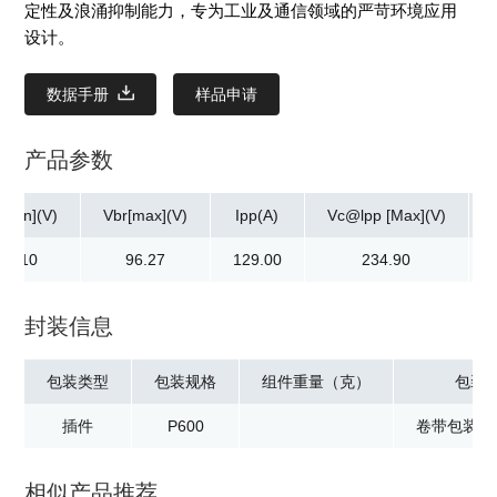
定性及浪涌抑制能力，专为工业及通信领域的严苛环境应用
设计。
数据手册
样品申请
产品参数
[min](V)
Vbr[max](V)
Ipp(A)
Vc@lpp [Max](V)
87.10
96.27
129.00
234.90
封装信息
包装类型
包装规格
组件重量（克）
包装
插件
P600
卷带包装：8
相似产品推荐