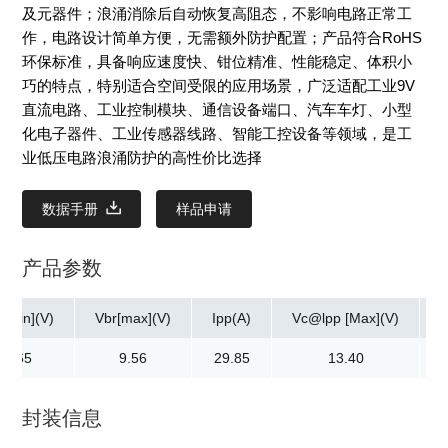
及元器件；浪涌消除后自动恢复高阻态，不影响电路正常工
作，电路设计简单方便，无需额外防护配置；产品符合RoHS
环保标准，具备响应速度快、钳位精准、性能稳定、体积小
巧的特点，特别适合空间受限的应用场景，广泛适配工业9V
直流电路、工业控制模块、通信设备端口、汽车车灯、小型
化电子器件、工业传感器线路、智能工控设备等领域，是工
业低压电路浪涌防护的高性价比选择
数据手册
样品申请
产品参数
r[min](V)
Vbr[max](V)
Ipp(A)
Vc@lpp [Max](V)
8.65
9.56
29.85
13.40
封装信息