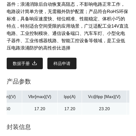
器件；浪涌消除后自动恢复高阻态，不影响电路正常工作，
电路设计简单方便，无需额外防护配置；产品符合RoHS环保
标准，具备响应速度快、钳位精准、性能稳定、体积小巧的
特点，特别适合空间受限的应用场景，广泛适配工业14V直流
电路、工业控制模块、通信设备端口、汽车车灯、小型化电
子器件、工业传感器线路、智能工控设备等领域，是工业低
压电路浪涌防护的高性价比选择
数据手册
样品申请
产品参数
[min](V)
Vbr[max](V)
Ipp(A)
Vc@lpp [Max](V)
|
15.60
17.20
17.20
23.20
封装信息