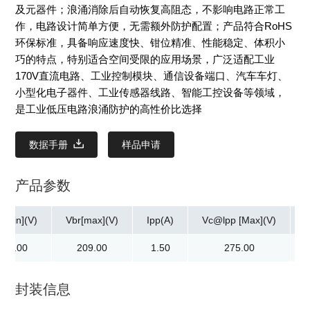
及元器件；浪涌消除后自动恢复高阻态，不影响电路正常工
作，电路设计简单方便，无需额外防护配置；产品符合RoHS
环保标准，具备响应速度快、钳位精准、性能稳定、体积小
巧的特点，特别适合空间受限的应用场景，广泛适配工业
170V直流电路、工业控制模块、通信设备端口、汽车车灯、
小型化电子器件、工业传感器线路、智能工控设备等领域，
是工业低压电路浪涌防护的高性价比选择
数据手册
样品申请
产品参数
r[min](V)
Vbr[max](V)
Ipp(A)
Vc@lpp [Max](V)
189.00
209.00
1.50
275.00
封装信息